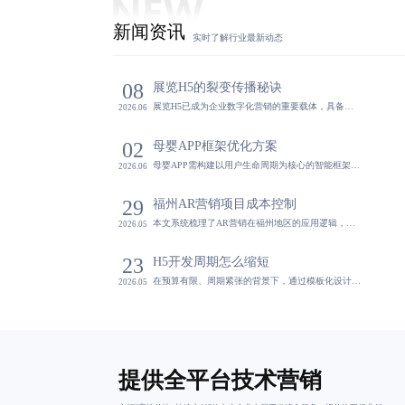
新闻资讯
实时了解行业最新动态
08
展览H5的裂变传播秘诀
展览H5已成为企业数字化营销的重要载体，具备传播裂变、沉浸交互、轻量化转化及长效运营等核心优势，突破时空限制实现品牌曝光与用户转化的高效闭环。
2026.06
02
母婴APP框架优化方案
母婴APP需构建以用户生命周期为核心的智能框架，实现内容、社区与电商的闭环联动，通过动态优化与数据打通提升留存与转化。该框架是连接用户体验与商业变现的战略枢纽，助力平台从功能堆砌走向系统化服务升级。
2026.06
29
福州AR营销项目成本控制
本文系统梳理了AR营销在福州地区的应用逻辑，结合本地案例与实际痛点，提出以轻量化技术与分阶段投入为核心的实施框架，助力企业实现从概念到落地的高效转化。
2026.05
23
H5开发周期怎么缩短
在预算有限、周期紧张的背景下，通过模板化设计、模块化开发与自动化测试相结合的标准化流程，实现高效、可复用的H5制作体系，提升用户参与率与转化率，助力企业构建可持续的内容资产。
2026.05
提供全平台技术营销