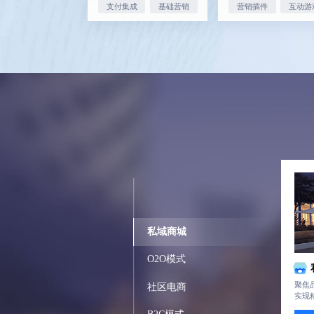
支付集成
基础营销
营销插件
互动游
私域商城
O2O模式
聚焦
社区电商
实现