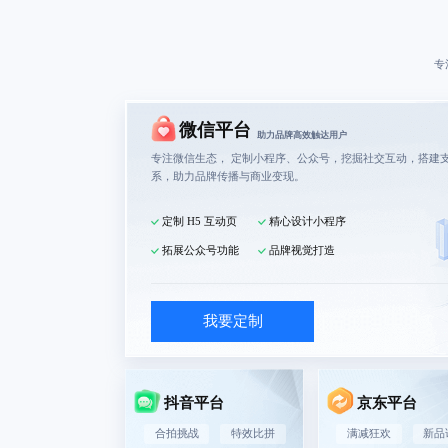
专
微信平台
助力品牌高效触达用户
专注微信生态，
定制小程序
、公众号，挖掘社交互动，搭建
系，助力品牌传播与商业变现。
定制 H5 互动页
精心设计小程序
拓展公众号功能
品牌视觉打造
我要定制
抖音平台
京东平台
合拍挑战
特效比拼
满减狂欢
新品