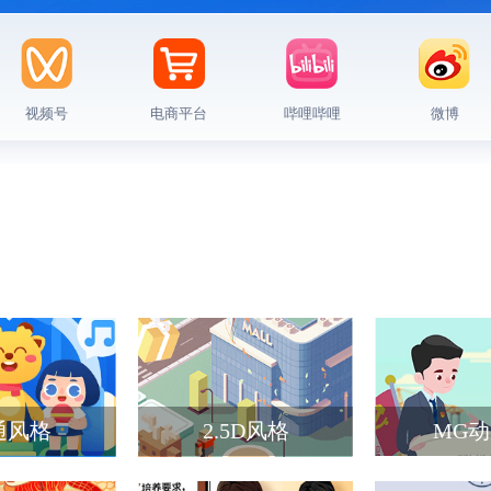
视频号
微博
电商平台
哔哩哔哩
通风格
2.5D风格
MG