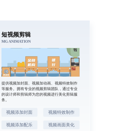
短视频剪辑
MG ANIMATION
提供视频加封面、视频加动画、视频特效制作
等服务。拥有专业的视频剪辑团队，通过专业
的设计师和剪辑师为您的视频进行美化剪辑服
务。
视频添加封面
视频特效制作
视频添加配乐
视频画面美化