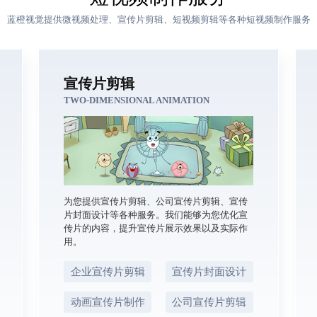
蓝橙视觉提供微视频处理、宣传片剪辑、短视频剪辑等各种短视频制作服务
宣传片剪辑
TWO-DIMENSIONAL ANIMATION
为您提供宣传片剪辑、公司宣传片剪辑、宣传
片封面设计等各种服务。我们能够为您优化宣
传片的内容，提升宣传片展示效果以及实际作
用。
企业宣传片剪辑
宣传片封面设计
动画宣传片制作
公司宣传片剪辑