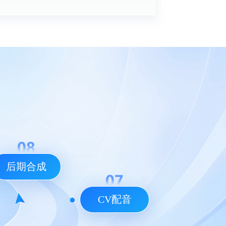
后期合成
CV配音