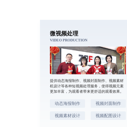
微视频处理
VIDEO PRODUCTION
提供动态海报制作、视频封面制作、视频素材
机设计等各种短视频处理服务，使得视频元素
更加丰富，为观看者带来更舒适的观看效果。
动态海报制作
视频封面制作
视频素材设计
视频配图设计