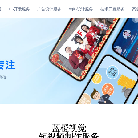
页
H5开发服务
广告设计服务
物料设计服务
技术开发服务
案
蓝橙视觉
短视频制作服务