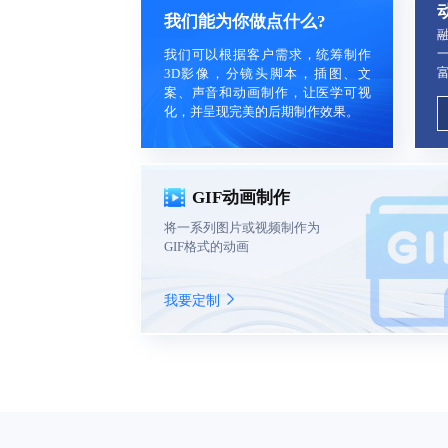
我们能为你做点什么?
我们可以根据客户需求，统筹制作
3D影像，分镜头脚本，插图、文
案、声音和动画制作，让医学可视
化，并呈现完美的后期制作效果。
GIF动画制作
将一系列图片或视频制作为
GIF格式的动画
我要定制