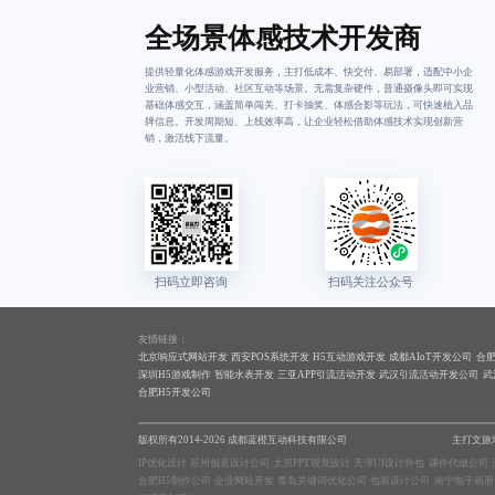
全场景体感技术开发商
提供轻量化体感游戏开发服务，主打低成本、快交付、易部署，适配中小企
业营销、小型活动、社区互动等场景。无需复杂硬件，普通摄像头即可实现
基础体感交互，涵盖简单闯关、打卡抽奖、体感合影等玩法，可快速植入品
牌信息。开发周期短、上线效率高，让企业轻松借助体感技术实现创新营
销，激活线下流量。
友情链接：
北京响应式网站开发
西安POS系统开发
H5互动游戏开发
成都AIoT开发公司
合
深圳H5游戏制作
智能水表开发
三亚APP引流活动开发
武汉引流活动开发公司
武
合肥H5开发公司
版权所有2014-2026 成都蓝橙互动科技有限公司
主打文旅
IP优化设计
苏州创意设计公司
太原PPT视觉设计
天津UI设计外包
课件代做公司
合肥H5制作公司
企业网站开发
青岛关键词优化公司
包装设计公司
南宁电子画册