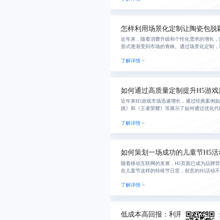
怎样利用场景化定制让陶瓷包脱
近年来，随着消费升级和个性化需求的增长，
形式逐渐受到市场的青睐。通过场景化定制，
用户群体的需求，打造出具有差异化竞争优势
了解详情 >
和市场竞
如何通过高质量定制提升H5游戏
近年来H5游戏市场迅速增长，通过经典案例
跳》和《王者荣耀》等展示了如何通过优化代
提升用户体验与竞争力。高质量的定制不仅满
了解详情 >
还提升
如何策划一场成功的儿童节H5活
随着移动互联网的发展，H5页面已成为品牌
在儿童节这样的特殊节日里，创意的H5活动
注，还能有效提升公司品牌的知名度与美誉度
了解详情 >
感连接
低成本高回报：利用H5游戏提