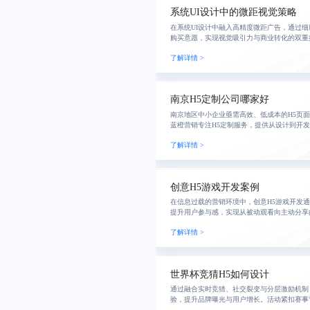
系统UI设计中的微距视觉策略
在系统UI设计中融入高精度微距广告，通过
购买意愿，实现视觉吸引力与商业转化的双重
式体验，结合智能加载与图像优化技术，确保
了解详情 >
售及智
南京H5定制公司哪家好
南京地区中小企业亟需高效、低成本的H5页
蓝橙营销专注H5定制服务，提供从设计到开
调个性化创意与交互体验，助力企业实现数字
了解详情 >
效协
创意H5游戏开发案例
在信息过载的营销环境中，创意H5游戏开发
提升用户参与感，实现从被动观看向主动分享
性化内容生成，强化品牌传播与数据洞察，推
了解详情 >
动达成
世界杯竞猜H5如何设计
通过融合实时竞猜、社交裂变与分层激励机制
验，提升品牌曝光与用户增长。活动紧扣赛事
与，结合排行榜、好友挑战等设计推动传播，