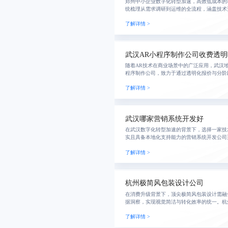
郑州中小企业数字化转型加速，高效低成本的
统梳理从需求调研到运维的全流程，涵盖技术
开发与安全加固，助力企业快速构建稳定、可
了解详情 >
站。
武汉AR小程序制作公司收费透明
随着AR技术在商业场景中的广泛应用，武汉
程序制作公司，致力于通过透明化报价与分阶
高效数字化升级。这些公司凭借技术创新与规
了解详情 >
念落地
武汉哪家营销系统开发好
在武汉数字化转型加速的背景下，选择一家技
实且具备本地化支持能力的营销系统开发公司
稳定性、技术匹配度与长期合作潜力，避免陷
了解详情 >
阱。真正可
杭州极简风包装设计公司
在消费升级背景下，顶尖极简风包装设计需融
据洞察，实现视觉简洁与转化效率的统一。杭
真正具备深度理解与动态优化能力者稀缺。通
了解详情 >
造兼具美