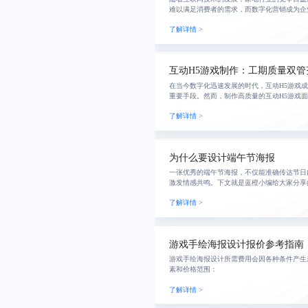
难以满足消费者的需求，而数字化营销成为企
段。其中，家电H5作为数字化营销的新宠，
了解详情 >
容性，在
互动H5游戏制作：工期质量双管
在当今数字化迅速发展的时代，互动H5游戏
重要手段。然而，制作高质量的互动H5游戏
盾。本文通过分析行业现状，介绍了通用项目
了解详情 >
见挑战
为什么要设计端午节海报
一张优秀的端午节海报，不仅能准确传达节日
激发情感共鸣。下文就是蓝橙小编给大家分享
键要点。
了解详情 >
游戏手绘海报设计报价参考指南
游戏手绘海报设计所需费用会因各种条件产生
素和价格范围：
了解详情 >