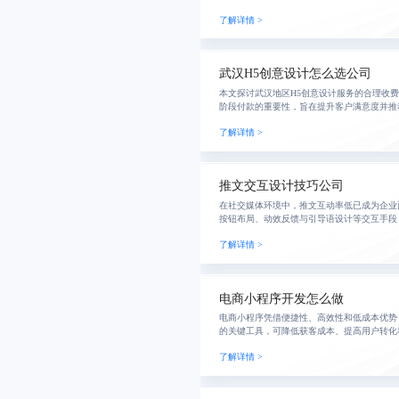
长期价值积累。
了解详情 >
武汉H5创意设计怎么选公司
本文探讨武汉地区H5创意设计服务的合理收
阶段付款的重要性，旨在提升客户满意度并推
了解详情 >
推文交互设计技巧公司
在社交媒体环境中，推文互动率低已成为企业
按钮布局、动效反馈与引导语设计等交互手段
停留时间。结合卡片式结构、表情符号引导和
了解详情 >
实现高效
电商小程序开发怎么做
电商小程序凭借便捷性、高效性和低成本优势
的关键工具，可降低获客成本、提高用户转化
了解详情 >