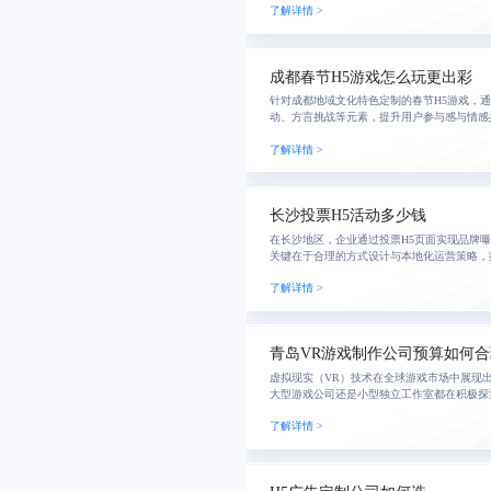
了解详情 >
成都春节H5游戏怎么玩更出彩
针对成都地域文化特色定制的春节H5游戏，
动、方言挑战等元素，提升用户参与感与情感
沉淀。
了解详情 >
长沙投票H5活动多少钱
在长沙地区，企业通过投票H5页面实现品牌
关键在于合理的方式设计与本地化运营策略，
了解详情 >
青岛VR游戏制作公司预算如何
虚拟现实（VR）技术在全球游戏市场中展现
大型游戏公司还是小型独立工作室都在积极探
浸式的游戏体验。青岛地区的VR游戏制作行
了解详情 >
展机遇，