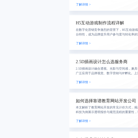
了解详情 >
统稳定，实现
H5互动游戏制作流程详解
在数字化营销竞争激烈的背景下，H5互动游
台特性，成为品牌提升用户参与度与转化率的
需求分析到发布推广的全流程，涵盖原型设计
了解详情 >
键环节
2.5D插画设计怎么选服务商
2.5D插画设计融合透视、光影与空间感，兼
广泛应用于品牌视觉、数字营销与IP孵化。
核心价值在于提升品牌辨识度、跨平台传播力
了解详情 >
服
如何选择靠谱教育网站开发公司
本文解析了教育网站开发的常见计价方式，揭
科技为例展示透明报价与规范流程的重要性，
关键作用。
了解详情 >