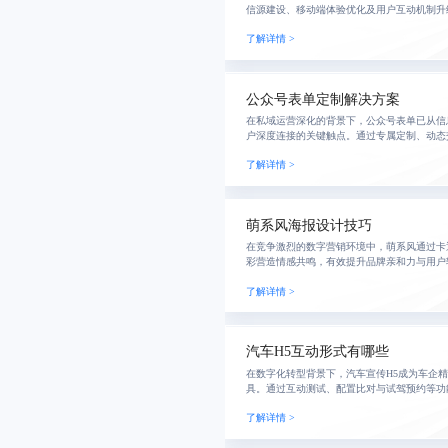
信源建设、移动端体验优化及用户互动机制升
户体验跃迁，构建高效、可信、高粘性的内容
了解详情 >
公众号表单定制解决方案
在私域运营深化的背景下，公众号表单已从信
户深度连接的关键触点。通过专属定制、动态
转化率获客，提升用户体验与数据价值，助力
了解详情 >
体系。
萌系风海报设计技巧
在竞争激烈的数字营销环境中，萌系风通过卡
彩营造情感共鸣，有效提升品牌亲和力与用户
联结替代单纯视觉吸引，实现品牌温度与商业
了解详情 >
汽车H5互动形式有哪些
在数字化转型背景下，汽车宣传H5成为车企
具。通过互动测试、配置比对与试驾预约等功
转化率。专业代运营服务可实现从策略到数据
了解详情 >
牌构建智