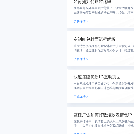
如何提升促销转化率
在电商与实体零售融合背景下，促销活动开发
品牌曝光与客户黏性的核心策略。结合天津本
位、创意策划与本地资源协同，实现高效落地
了解详情 >
破销售瓶颈
定制红包封面流程解析
重庆特色祝福红包封面设计融合洪崖洞灯火、
俏皮话，通过透明化流程与原创设计，打造有
表达，助力个人情感传递与品牌传播。
了解详情 >
快速搭建优质H5互动页面
本文系统梳理了从目标定位、创意策划到开发
强调以用户为中心的设计思维与数据驱动的迭
传播与转化。
了解详情 >
蓝橙广告如何打造爆款表情包IP
在数字传播中，表情包已从娱乐工具演变为品
橙广告以用户心理与地域文化双轮驱动，打造
鸣的原创表情包IP，构建数据驱动的内容生