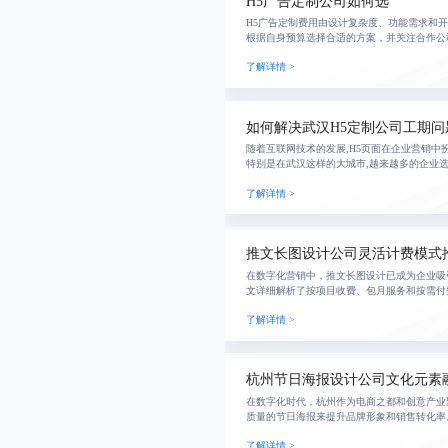
H5广告定制公司如何选
H5广告定制费用由设计复杂度、功能需求和
根据自身预算选择合适的方案，并关注合作公
服务质量，以确保项目顺利进行及长期效果。
了解详情 >
企业的
如何解决武汉H5定制公司工期问
随着互联网技术的发展,H5页面在企业营销中
特别是在武汉这样的大城市,越来越多的企业选
形象和市场竞争力。为帮助企业高效完成高质量
了解详情 >
准
推文长图设计公司灵活计费模式
在数字化营销中，推文长图设计已成为企业吸
文详细解析了按项目收费、包月服务和按需付
及优缺点，并提供了如何选择最合适的方案的
了解详情 >
本并获得
杭州节日海报设计公司文化元素
在数字化时代，杭州作为电商之都和创意产业
质量的节日海报来提升品牌形象和销售转化率
化元素融合以及个性化定制服务，设计师们可
了解详情 >
在激烈的