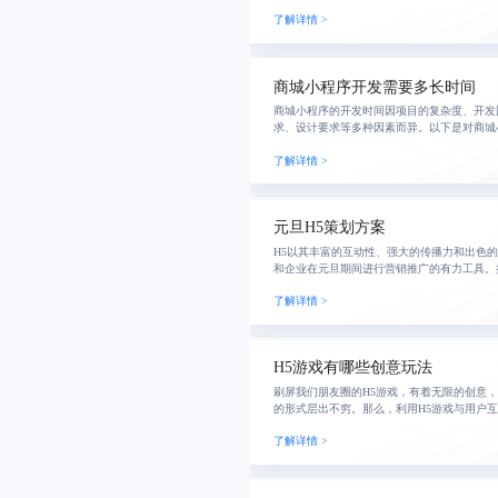
用、质量和流程之间的关系。本文将深入探讨
了解详情 >
议，帮助企
商城小程序开发需要多长时间
商城小程序的开发时间因项目的复杂度、开发
求、设计要求等多种因素而异。以下是对商城
析：
了解详情 >
元旦H5策划方案
H5以其丰富的互动性、强大的传播力和出色
和企业在元旦期间进行营销推广的有力工具。
绍一下元旦H5策划方案。
了解详情 >
H5游戏有哪些创意玩法
刷屏我们朋友圈的H5游戏，有着无限的创意
的形式层出不穷。那么，利用H5游戏与用户
呢？
了解详情 >