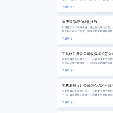
警与远程诊断，助力企业从被动维修转向主动
了解详情 >
决策
重庆装修SEO优化技巧
针对重庆本地装修企业，通过优化网站内容、
性关键词和用户需求，实现自然流量增长与转
碑传播，构建可持续获客体系，助力品牌在竞
了解详情 >
工具软件开发公司收费模式怎么
在南京科技创新背景下，工具软件开发公司需
科学设计按功能模块、订阅制或免费增值等收
性计费与价值可视化提升转化率与客户黏性，
了解详情 >
长。
零售海报设计公司怎么选才不踩
在竞争激烈的零售行业，一张精准有力的海报
与度。真正靠谱的设计公司应具备全流程把控
的视觉方案，并确保交付稳定、沟通顺畅、合
了解详情 >
细报价与