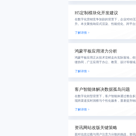
H5定制模块化开发建议
在数字化营销竞争加剧的背景下，企业对H5
升。本文聚焦响应式渲染、性能优化、跨平台
定制化H5如何实现高转化与高分享率，并提出
了解详情 >
标准
鸿蒙平板应用潜力分析
鸿蒙平板应用正从技术尝鲜走向实际落地，依
缝协同，广泛应用于办公、教育、设计等领域
仍面临适配不全、性能不足等问题。通过订阅
了解详情 >
性，可提升
客户智能体解决数据孤岛问题
在数字化转型背景下，客户智能体通过整合多
现跨渠道实时洞察与个性化服务，显著提升响
企业实践表明，系统化部署可使转化率提升27
了解详情 >
满意
资讯网站改版关键策略
面对信息过载与用户注意力分散的挑战，资讯