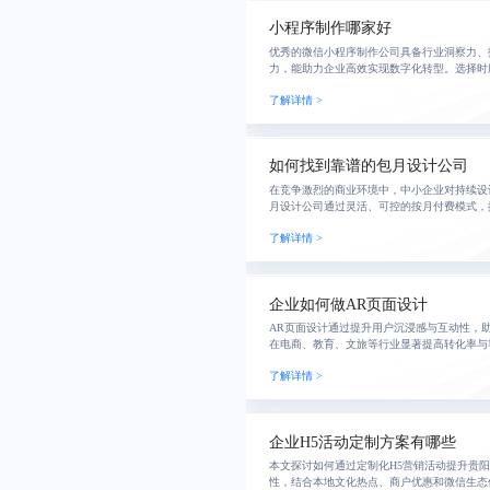
小程序制作哪家好
优秀的微信小程序制作公司具备行业洞察力、
力，能助力企业高效实现数字化转型。选择时
节，避免低价陷阱，确保项目质量与长期价值
了解详情 >
如何找到靠谱的包月设计公司
在竞争激烈的商业环境中，中小企业对持续设
月设计公司通过灵活、可控的按月付费模式，
持，帮助企业提升品牌形象与用户体验，实现
了解详情 >
企业如何做AR页面设计
AR页面设计通过提升用户沉浸感与互动性，
在电商、教育、文旅等行业显著提高转化率与
标准化实施流程与定制化优化方案，解决加载
了解详情 >
性能AR
企业H5活动定制方案有哪些
本文探讨如何通过定制化H5营销活动提升贵
性，结合本地文化热点、商户优惠和微信生态