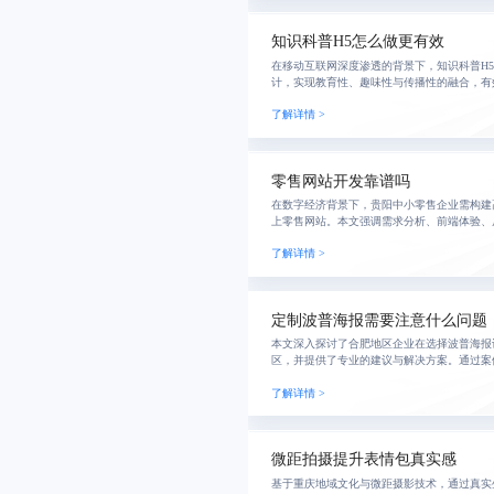
知识科普H5怎么做更有效
在移动互联网深度渗透的背景下，知识科普H
计，实现教育性、趣味性与传播性的融合，有
度。依托协同营销策略，整合权威背书、激励
了解详情 >
续传播生
零售网站开发靠谱吗
在数字经济背景下，贵阳中小零售企业需构建
上零售网站。本文强调需求分析、前端体验、
驱动的重要性，提出以用户为中心、技术为支
了解详情 >
企业实
定制波普海报需要注意什么问题
本文深入探讨了合肥地区企业在选择波普海报
区，并提供了专业的建议与解决方案。通过案
通效率等方面评估，帮助您找到最合适的合作
了解详情 >
传播的目
微距拍摄提升表情包真实感
基于重庆地域文化与微距摄影技术，通过真实