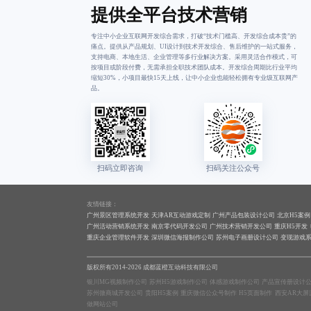
提供全平台技术营销
专注中小企业互联网开发综合需求，打破“技术门槛高、开发综合成本贵”的
痛点。提供从产品规划、UI设计到技术开发综合、售后维护的一站式服务，
支持电商、本地生活、企业管理等多行业解决方案。采用灵活合作模式，可
按项目或阶段付费，无需承担全职技术团队成本。开发综合周期比行业平均
缩短30%，小项目最快15天上线，让中小企业也能轻松拥有专业级互联网产
品。
友情链接：
广州景区管理系统开发
天津AR互动游戏定制
广州产品包装设计公司
北京H5案例
广州活动营销系统开发
南京零代码开发公司
广州技术营销开发公司
重庆H5开发
重庆企业管理软件开发
深圳微信海报制作公司
苏州电子画册设计公司
变现游戏
版权所有2014-2026 成都蓝橙互动科技有限公司
银川MG视频制作公司
苏州H5游戏制作公司
体感游戏制作公司
产品宣传册设计
苏州微商城开发公司
贵阳H5案例
重庆微信公众号制作
H5页面制作
西安AR大屏
做网站公司