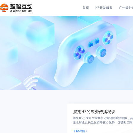
首页
H5开发服务
广告设计
诚信|专业|高效|创新
展览H5的裂变传播秘诀
展览H5已成为企业数字化营销的重要载体，
量化转化及长效运营等核心优势，突破时空限
的高效闭环。
了解详情 >