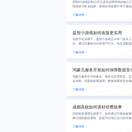
贵阳H5游戏定制公司正成为品牌营销的核心
场现状与常见陷阱，强调合理收费不等于最低
付质量。建议企业制定详尽需求文档、分阶段
了解详情 >
正规服
益智小游戏如何改版更实用
在数字化浪潮下，益智小游戏正从单一娱乐工
化。通过轻量级AI分析用户行为，动态适配
系与主题化内容更新，实现真正量身定制的思
了解详情 >
童、中老
鸿蒙元服务开发如何保障数据安
鸿蒙元服务作为轻量化、模块化应用形态，支
走体验，但面临权限滥用、数据泄露等安全挑
端到端加密与安全沙箱机制，可构建可信生态
了解详情 >
优化策略
成都高校如何讲好经费故事
高校财务透明化趋势下，如何通过可视化叙事
摊与绩效拨款逻辑，是提升治理公信力的关键
核心策略，结合时间线对比、来源标注与互动问
了解详情 >
轻逻