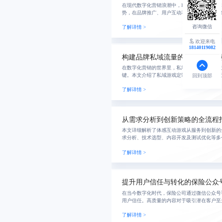
在现代数字化营销浪潮中，H5游戏因其低成
势，在品牌推广、用户互动和促销活动中展现
利用H5游戏的独特特性，可以有效提升品牌
了解详情 >
在竞
欢迎来电
18140119082
构建品牌私域流量的游戏策略探
在数字化营销的世界里，私域流量的运营已成
键。本文介绍了私域游戏定制的概念、应用场
回到顶部
对品牌的影响及未来发展趋势。通过结合热点
了解详情 >
奖励机制等
从需求分析到创新策略的全流程
本文详细解析了体感互动游戏从服务到创新的
求分析、技术选型、内容开发及测试优化等多
挑战的策略。文章强调通过不断创新和深入了
了解详情 >
争力。
提升用户信任与转化的保险公众
在当今数字化时代，保险公司通过微信公众号
用户信任。高质量的内容对于吸引潜在客户至
实用性和互动性等方面着手，并结合案例分析
了解详情 >
定详细的