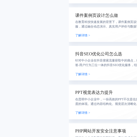
课件案例页设计怎么做
在教育科技快速发展的背景下，课件案例页设
服，通过融合动态演示、真实用户评价与数据
息陈列到情感共鸣的跃迁，有效提升用户停留
了解详情 >
核心在于
抖音SEO优化公司怎么选
针对中小企业在抖音搜索流量获取中的痛点，
签-用户行为三位一体的抖音SEO优化服务，
业实现从内容生产到精准引流的闭环提效。
了解详情 >
PPT视觉表达力提升
在昆明中小企业中，一份高效的PPT不仅是
度的体现。通过内容结构化、视觉层次清晰化
视化优先，实现逻辑精准、视觉得体的演示表
了解详情 >
成。
PHP网站开发安全注意事项