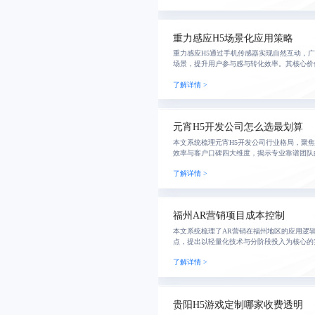
重力感应H5场景化应用策略
重力感应H5通过手机传感器实现自然互动，
场景，提升用户参与感与转化效率。其核心价
使用场景，确保每一次动作都有意义，推动体
了解详情 >
入。
元宵H5开发公司怎么选最划算
本文系统梳理元宵H5开发公司行业格局，聚
效率与客户口碑四大维度，揭示专业靠谱团队
销痛点，提出高效交付路径与真实评估体系，
了解详情 >
具备节
福州AR营销项目成本控制
本文系统梳理了AR营销在福州地区的应用逻
点，提出以轻量化技术与分阶段投入为核心的
概念到落地的高效转化。
了解详情 >
贵阳H5游戏定制哪家收费透明