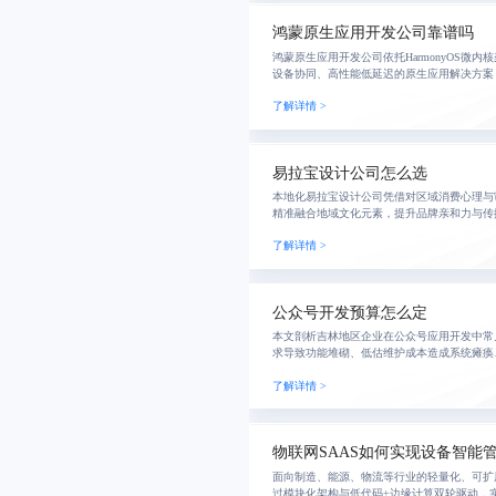
鸿蒙原生应用开发公司靠谱吗
鸿蒙原生应用开发公司依托HarmonyOS微
设备协同、高性能低延迟的原生应用解决方案
等场景，实现一次开发多端部署。通过融合A
了解详情 >
易拉宝设计公司怎么选
本地化易拉宝设计公司凭借对区域消费心理与
精准融合地域文化元素，提升品牌亲和力与传
理与快速响应协作模式，实现从零散制作到统
了解详情 >
业高效传
公众号开发预算怎么定
本文剖析吉林地区企业在公众号应用开发中常
求导致功能堆砌、低估维护成本造成系统瘫痪
誉。提出以用户为核心、注重可持续运维、审
了解详情 >
并给出合
物联网SAAS如何实现设备智能
面向制造、能源、物流等行业的轻量化、可扩展
过模块化架构与低代码+边缘计算双轮驱动，