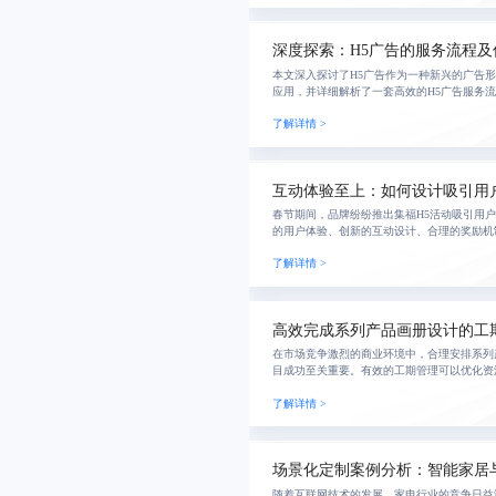
深度探索：H5广告的服务流程及
本文深入探讨了H5广告作为一种新兴的广告
应用，并详细解析了一套高效的H5广告服务
和推广四个阶段，旨在增强品牌与用户之间的
了解详情 >
实现
互动体验至上：如何设计吸引用
春节期间，品牌纷纷推出集福H5活动吸引用
的用户体验、创新的互动设计、合理的奖励机
证活动成功的关键因素。通过简化操作界面、
了解详情 >
度、设
高效完成系列产品画册设计的工
在市场竞争激烈的商业环境中，合理安排系列
目成功至关重要。有效的工期管理可以优化资
并增强企业竞争力。关键在于制定科学的设计
了解详情 >
化团队协
场景化定制案例分析：智能家居
随着互联网技术的发展，家电行业的竞争日益