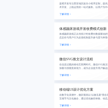
蓝橙开发专注西安地区娱乐小程序定制，提供
术开发、上线运营的一站式服务。以用户为中
化架构确保系统可扩展性，助力企业实现高效
了解详情 >
机制，支
体感蹦床游戏开发收费模式创新
体感蹦床游戏正从传统计时收费向数据驱动的
态定价与用户行为反馈机制提升参与度与单客
中验证该模型显著提高用户回访率与营收，实现
了解详情 >
业
微信SVG推文设计流程
在信息过载的移动互联网时代，微信SVG推
加载与强视觉表现力，成为企业提升用户触达
梳理从策划到多端测试的全流程标准化方案，
了解详情 >
作，助力
移动端UI设计优化方案
在数字化浪潮中，微距视觉以‘以微见著’理念
互细节与文化融合，通过优化触控体验、动态
升用户转化与品牌认同。项目实证显示，界面
了解详情 >
务