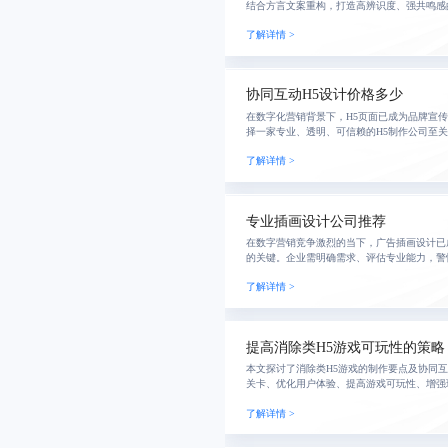
结合方言文案重构，打造高辨识度、强共鸣感
实现从娱乐工具到文化载体的升级，提升传播
了解详情 >
形象数字
协同互动H5设计价格多少
在数字化营销背景下，H5页面已成为品牌宣
择一家专业、透明、可信赖的H5制作公司至
发、全程协作与清晰报价为核心，致力于打造
了解详情 >
助
专业插画设计公司推荐
在数字营销竞争激烈的当下，广告插画设计已
的关键。企业需明确需求、评估专业能力，警
理解品牌语言、具备策略深度的合作伙伴。真
了解详情 >
现，更是
提高消除类H5游戏可玩性的策略
本文探讨了消除类H5游戏的制作要点及协同
关卡、优化用户体验、提高游戏可玩性、增强
跨平台联动等，助力游戏实现可持续发展。
了解详情 >