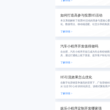
了解详情 >
具向长
如何打造高参与投票H5活动
本文系统解析了投票H5活动的高参与度核心
化、数据埋点、移动端适配、社交分享机制及
心的精细化运营策略，助力品牌提升互动转化
了解详情 >
汽车小程序开发值得做吗
在合肥，汽车小程序开发已成为车企和经销商
具，通过打通线上线下渠道、提升客户转化与
程。结合本地新能源汽车产业优势，合理选择
了解详情 >
可有效控制
H5引流效果怎么优化
在数字化营销竞争激烈的背景下，广告营销H
从‘点击’到‘心动’的转化跃迁。该模式聚焦
计、个性化推送与即时反馈，构建高转化、强
了解详情 >
与用户
娱乐小程序定制开发哪家强