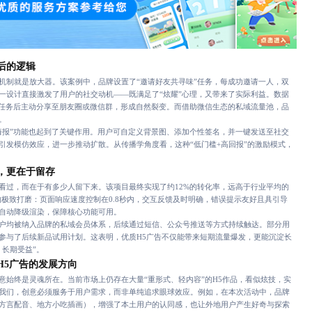
后的逻辑
制就是放大器。该案例中，品牌设置了“邀请好友共寻味”任务，每成功邀请一人，双
一设计直接激发了用户的社交动机——既满足了“炫耀”心理，又带来了实际利益。数据
次任务后主动分享至朋友圈或微信群，形成自然裂变。而借助微信生态的私域流量池，品
。
报”功能也起到了关键作用。用户可自定义背景图、添加个性签名，并一键发送至社交
引发模仿效应，进一步推动扩散。从传播学角度看，这种“低门槛+高回报”的激励模式，
，更在于留存
过，而在于有多少人留下来。该项目最终实现了约12%的转化率，远高于行业平均的
的极致打磨：页面响应速度控制在0.8秒内，交互反馈及时明确，错误提示友好且具引导
自动降级渲染，保障核心功能可用。
均被纳入品牌的私域会员体系，后续通过短信、公众号推送等方式持续触达。部分用
参与了后续新品试用计划。这表明，优质H5广告不仅能带来短期流量爆发，更能沉淀长
，长期受益”。
H5广告的发展方向
终是灵魂所在。当前市场上仍存在大量“重形式、轻内容”的H5作品，看似炫技，实
我们，创意必须服务于用户需求，而非单纯追求眼球效应。例如，在本次活动中，品牌
方言配音、地方小吃插画），增强了本土用户的认同感，也让外地用户产生好奇与探索