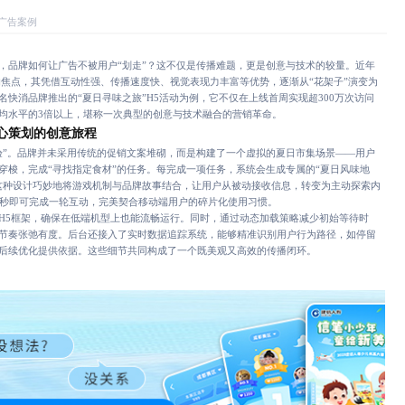
5广告案例
品牌如何让广告不被用户“划走”？这不仅是传播难题，更是创意与技术的较量。近年
的焦点，其凭借互动性强、传播速度快、视觉表现力丰富等优势，逐渐从“花架子”演变为
快消品牌推出的“夏日寻味之旅”H5活动为例，它不仅在上线首周实现超300万次访问
均水平的3倍以上，堪称一次典型的创意与技术融合的营销革命。
心策划的创意旅程
”。品牌并未采用传统的促销文案堆砌，而是构建了一个虚拟的夏日市集场景——用户
穿梭，完成“寻找指定食材”的任务。每完成一项任务，系统会生成专属的“夏日风味地
这种设计巧妙地将游戏机制与品牌故事结合，让用户从被动接收信息，转变为主动探索内
5秒即可完成一轮互动，完美契合移动端用户的碎片化使用习惯。
5框架，确保在低端机型上也能流畅运行。同时，通过动态加载策略减少初始等待时
节奏张弛有度。后台还接入了实时数据追踪系统，能够精准识别用户行为路径，如停留
后续优化提供依据。这些细节共同构成了一个既美观又高效的传播闭环。