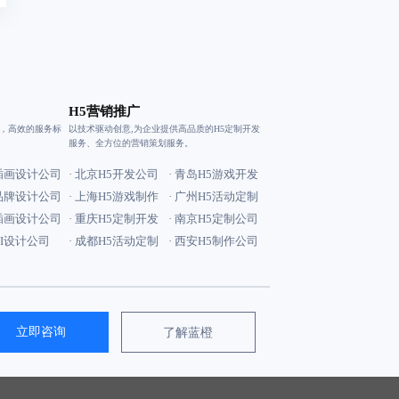
H5营销推广
验，高效的服务标
以技术驱动创意,为企业提供高品质的H5定制开发
服务、全方位的营销策划服务。
安插画设计公司
· 北京H5开发公司
· 青岛H5游戏开发
京品牌设计公司
· 上海H5游戏制作
· 广州H5活动定制
京插画设计公司
· 重庆H5定制开发
· 南京H5定制公司
VI设计公司
· 成都H5活动定制
· 西安H5制作公司
立即咨询
了解蓝橙