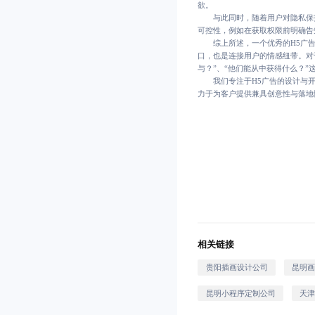
欲。
与此同时，随着用户对隐私保护
可控性，例如在获取权限前明确告
综上所述，一个优秀的H5广告
口，也是连接用户的情感纽带。对
与？”、“他们能从中获得什么？”
我们专注于H5广告的设计与开
力于为客户提供兼具创意性与落地性的
相关链接
贵阳插画设计公司
昆明
昆明小程序定制公司
天津