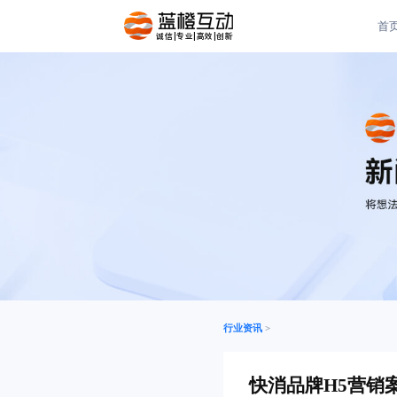
首
诚信|专业|高效|创新
行业资讯
>
快消品牌H5营销