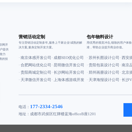
营销活动定制
包年物料设计
专注营销活动定制多年,服务上千家企业!成熟的解
用优秀的视觉冲击,细致的用户体
联网开
决方案,量身定制开发方案。
准，帮助企业提升商业价值。
户提供
致力
· 南京体感开发公司
· 成都SEO优化公司
· 苏州长图设计公司
· 西
善的技
· 合肥网站优化公司
· 昆明微信开发公司
· 贵阳包装设计公司
· 南
· 贵阳商城定制公司
· 长沙网站开发公司
· 郑州画册设计公司
· 北
· 天津微信开发公司
· 上海体感游戏开发
· 天津海报设计公司
· 长沙
177-2334-2546
电话：
地址：成都市武侯区红牌楼蓝海officeB座1201