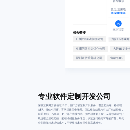
欢迎来电
18140119082
回到顶部
相关链接
广州VR游戏制作公司
贵阳H5游戏
杭州网站排名优化公司
大连H5定制
深圳宣传片剪辑公司
劳动节H5
专业软件定制开发公司
深耕互联网开发领域10年，主打全栈定制开发服务，覆盖前后端、移动端
APP、微信小程序、官网搭建等全场景。团队核心成员均有大厂实战经验，
精通 Java、Python、PHP等主流技术栈，拒绝模板化开发。从需求调研到上
线运维全流程把控，能精准捕捉业务痛点，快速交付稳定可靠的产品，助力
企业降低技术试错成本，用硬核技术支撑业务高速增长。