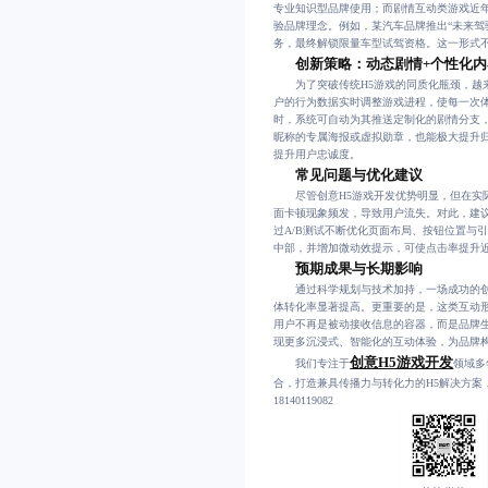
专业知识型品牌使用；而剧情互动类游戏近
验品牌理念。例如，某汽车品牌推出“未来驾
务，最终解锁限量车型试驾资格。这一形式
创新策略：动态剧情+个性化
为了突破传统H5游戏的同质化瓶颈，越来
户的行为数据实时调整游戏进程，使每一次
时，系统可自动为其推送定制化的剧情分支
昵称的专属海报或虚拟勋章，也能极大提升
提升用户忠诚度。
常见问题与优化建议
尽管创意H5游戏开发优势明显，但在实际
面卡顿现象频发，导致用户流失。对此，建议
过A/B测试不断优化页面布局、按钮位置与
中部，并增加微动效提示，可使点击率提升近
预期成果与长期影响
通过科学规划与技术加持，一场成功的创意
体转化率显著提高。更重要的是，这类互动形
用户不再是被动接收信息的容器，而是品牌生
现更多沉浸式、智能化的互动体验，为品牌
创意H5游戏开发
我们专注于
领域多
合，打造兼具传播力与转化力的H5解决方
18140119082