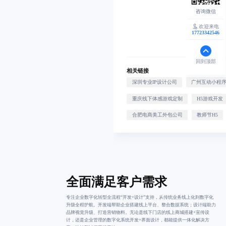
欢迎来电
17723342546
回到顶部
相关链接
深圳专业IP设计公司
广州互动小程
重庆线下体感游戏定制
H5游戏开发
合肥电商美工外包公司
教师节H5
全面满足客户需求
专注企业数字化转型全流程“开发+设计”支持，从传统业务线上化到数字化
升级全程护航。开发端帮助企业搭建线上平台、整合数据系统；设计端助力
品牌视觉升级、打造营销物料。无论是线下门店的线上商城搭建+宣传设
计，还是企业管理的数字化系统开发+界面设计，都能提供一体化解决方