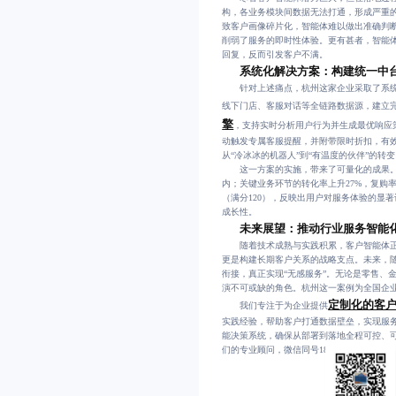
构，各业务模块间数据无法打通，形成严重的
致客户画像碎片化，智能体难以做出准确判
削弱了服务的即时性体验。更有甚者，智能
回复，反而引发客户不满。
系统化解决方案：构建统一中
针对上述痛点，杭州这家企业采取了系统
线下门店、客服对话等全链路数据源，建立
擎
，支持实时分析用户行为并生成最优响应
动触发专属客服提醒，并附带限时折扣，有
从“冷冰冰的机器人”到“有温度的伙伴”的转
这一方案的实施，带来了可量化的成果。据内
内；关键业务环节的转化率上升27%，复购率
（满分120），反映出用户对服务体验的显
成长性。
未来展望：推动行业服务智能
随着技术成熟与实践积累，客户智能体正
更是构建长期客户关系的战略支点。未来，
衔接，真正实现“无感服务”。无论是零售、
演不可或缺的角色。杭州这一案例为全国企
定制化的客
我们专注于为企业提供
实践经验，帮助客户打通数据壁垒，实现服
能决策系统，确保从部署到落地全程可控、
们的专业顾问，微信同号18140119082。