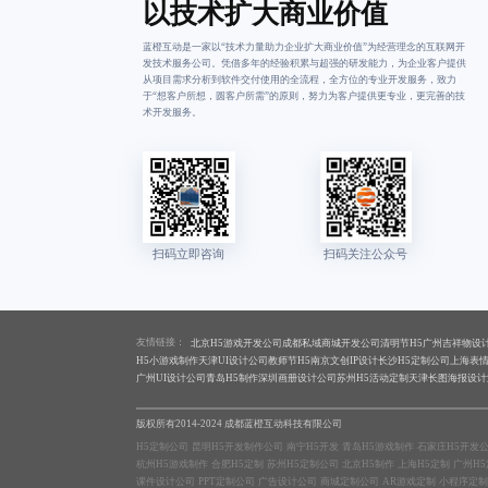
以技术扩大商业价值
蓝橙互动是一家以“技术力量助力企业扩大商业价值”为经营理念的互联网开
发技术服务公司。凭借多年的经验积累与超强的研发能力，为企业客户提供
从项目需求分析到软件交付使用的全流程，全方位的专业开发服务，致力
于“想客户所想，圆客户所需”的原则，努力为客户提供更专业，更完善的技
术开发服务。
友情链接：
北京H5游戏开发公司
成都私域商城开发公司
清明节H5
广州吉祥物设
H5小游戏制作
天津UI设计公司
教师节H5
南京文创IP设计
长沙H5定制公司
上海表
广州UI设计公司
青岛H5制作
深圳画册设计公司
苏州H5活动定制
天津长图海报设计
版权所有2014-2024 成都蓝橙互动科技有限公司
H5定制公司
昆明H5开发制作公司
南宁H5开发
青岛H5游戏制作
石家庄H5开发
杭州H5游戏制作
合肥H5定制
苏州H5定制公司
北京H5制作
上海H5定制
广州H
课件设计公司
PPT定制公司
广告设计公司
商城定制公司
AR游戏定制
小程序定制