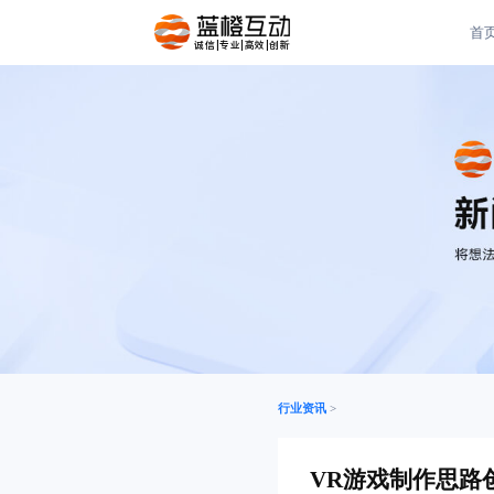
首
诚信|专业|高效|创新
行业资讯
>
VR游戏制作思路