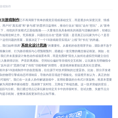
R游戏制作
VR游戏制作
已不再局限于简单的视觉呈现或基础交互，而是逐步向深度沉浸、情感
用户对“真实感”和“参与感”的需求日益增长，推动行业从“能玩”走向“想玩”，从“新奇
背景下，传统的开发模式正面临瓶颈——大量项目虽具备精良的画面与流畅的操作，却难以
为短期尝鲜之作。究其根源，问题往往出在“思路”层面：是否真正以玩家为中心？是否
？这些问题的答案，直接决定了一个VR游戏能否实现从“上线”到“长红”的跨越。
系统化设计思路
我们始终强调“
”的重要性。从最初的创意萌芽开始，团队便不急于
画像分析、行为路径模拟与心理预期预判，搭建起一套完整的概念验证框架。例如，在
，我们并未直接设计角色动作或场景布局，而是先围绕“陌生人如何在虚拟空间建立信任
引入微表情识别、声音距离感知、空间站位偏好等非线性交互机制，让玩家在无明确指令
“反向设计”思路打破了传统“功能堆砌”的惯性，使游戏体验更贴近真实社交逻辑。
许多VR游戏制作中的创意瓶颈，往往源于对技术限制的过度妥协。比如，部分开发者
杂的物理引擎或动态环境响应，导致内容呈现趋于模板化。但蓝橙开发认为，真正的创
重构可能性”。我们在一次多人协作解谜游戏中，采用轻量级的分布式计算架构，将原本需要
解为局部事件驱动模型，既保障了实时性，又降低了终端负载。这一技术突破的背后，
续追踪与分析。我们通过埋点记录玩家在特定关卡中的停留时长、尝试次数、失败节点分
与提示机制，使整体流程更加符合认知节奏。