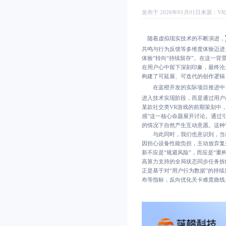
发布于 2026年01月01日
来源：
V
随着虚拟现实技术的不断演进，
共鸣与行为反馈等多维度体验迈进。
体验”转向“持续留存”。在这一
在用户心中留下深刻印象，最终沦
构建了可延展、可迭代的创作逻辑
在蓝橙开发的实际项目推进中，
进入技术实现阶段，而是通过用户
某款社交类VR游戏的前期策划中
感”这一核心命题展开讨论。通过
的情况下自然产生互动意愿。这种
与此同时，我们也意识到，当前
因担心设备性能负担，主动放弃复
新不应是“规避风险”，而应是“
高算力支持的全局状态同步任务拆
正是基于对“用户行为数据”的持
布等指标，反向优化关卡难度曲线