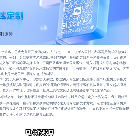
代策略，已成为蓝橙开发的核心方法论之一。每一次版本更新，都不再是简单的修复补
重构。例如，某款探索类游戏曾因地图结构过于开放而导致新手迷失率偏高，我们通过
在进入第三区域前即选择退出。于是团队迅速调整导航系统，引入渐进式引导与动态地标
锚点”（如一段温馨的背景音乐或短暂的光影变化），有效提升了首日留存率近40%。这类
本质上是一场关于“理解人”的持续对话。
此类以玩家为中心、以数据为依据、以逻辑为骨架的创新思路，整个行业的竞争格局
一爆点或噱头吸引眼球，而是通过细腻的情感设计与可持续的玩法循环，建立起品牌与
于提升用户粘性，也将催生一批真正具有文化价值与社会影响力的虚拟作品。
作领域多年，始终坚持用理性思维驾驭技术激情，以用户需求定义产品边界。我们提供从
的一体化服务，擅长将抽象的体验构想转化为可落地的技术方案。凭借对交互逻辑的深
我们帮助多个项目实现了从“概念可行”到“市场认可”的跃迁。如果你正在寻找一家既能把
合作伙伴，不妨联系我们的专业团队。