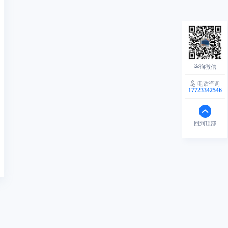
电话咨询
17723342546
回到顶部