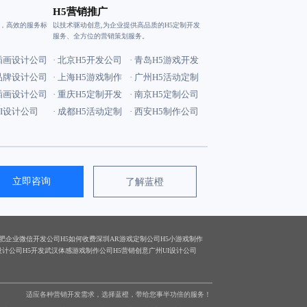
H5营销推广
验，高效的服务标
以技术驱动创意,为企业提供高品质的H5定制开发
服务、全方位的营销策划服务。
安插画设计公司
· 北京H5开发公司
· 青岛H5游戏开发
京品牌设计公司
· 上海H5游戏制作
· 广州H5活动定制
京插画设计公司
· 重庆H5定制开发
· 南京H5定制公司
VI设计公司
· 成都H5活动定制
· 西安H5制作公司
立即咨询
了解蓝橙
肥企业微信开发公司
H5如何收费
深圳AR游戏定制公司
H5小游戏制作
设计公司
H5开发
武汉体感游戏制作公司
H5营销创意
广州UI设计公司
适应各种营销开发需求，选择蓝橙，带给您事半功倍的服务！