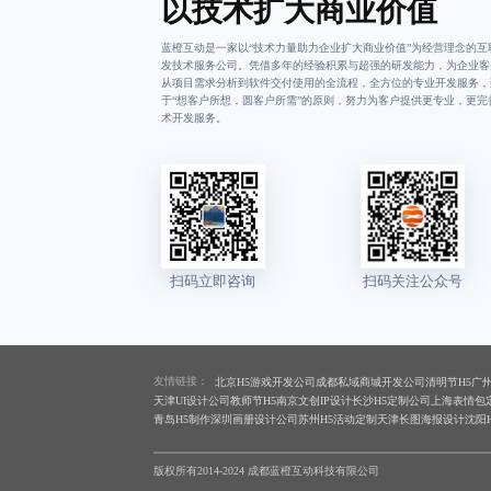
以技术扩大商业价值
蓝橙互动是一家以“技术力量助力企业扩大商业价值”为经营理念的互
发技术服务公司。凭借多年的经验积累与超强的研发能力，为企业客
从项目需求分析到软件交付使用的全流程，全方位的专业开发服务，
于“想客户所想，圆客户所需”的原则，努力为客户提供更专业，更完
术开发服务。
友情链接：
北京H5游戏开发公司
成都私域商城开发公司
清明节H5
广
天津UI设计公司
教师节H5
南京文创IP设计
长沙H5定制公司
上海表情包
青岛H5制作
深圳画册设计公司
苏州H5活动定制
天津长图海报设计
沈阳
版权所有2014-2024 成都蓝橙互动科技有限公司