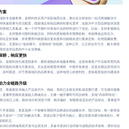
方案
的专业服务商，蓝橙科技从用户实际场景出发，推出自主研发的一站式商城解决方
持快速部署与灵活配置，既能满足初创品牌的轻量化需求，也能为中大型品牌提供深度
到营销工具集成，每一个环节都针对美妆行业的特性进行了优化。比如，支持多规格化
合）、支持预售与限时抢购活动，同时内置智能库存预警机制，有效降低运营压力。
化定价策略，所有费用均根据项目复杂度和功能模块进行量身定制，杜绝隐藏收费。
支出，无需担心“低价吸引、后期加价”的陷阱。这种公开、公正的合作方式，极大增强
限但追求品质的中小企业青睐。
深耕，响应更快
，蓝橙科技扎根贵阳多年，拥有成熟的本地服务网络。这意味着客户不仅能享受到高
面对面的沟通与方案优化。无论是初期需求调研、中期开发推进，还是后期运营培训与
、及时跟进。对于西南地区的品牌来说，这种地理上的便利性，意味着更低的沟通成本
助力全链路升级
，将最新技术融入产品迭代中。例如，系统已全面支持私域流量打通，可无缝对接微
；直播带货模块直接嵌入商城后台，主播一键开播即可同步销售，实现“内容即转化”。
荐算法也已上线，能自动分析浏览习惯、购买偏好，智能推送适合的产品组合，显著提升
开发团队，更是选择一个能够长期陪伴品牌成长的战略伙伴。我们深知，每一家美妆
从不提供“一刀切”的解决方案。而是以客户需求为核心，通过深度沟通与精准执行，帮
全链路跃迁。
到1的商城系统开发与运营支持，具备丰富的行业经验与成熟的技术架构，擅长结合