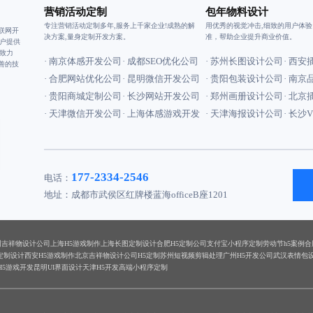
营销活动定制
包年物料设计
专注营销活动定制多年,服务上千家企业!成熟的解
用优秀的视觉冲击,细致的用户体
联网开
决方案,量身定制开发方案。
准，帮助企业提升商业价值。
户提供
致力
· 南京体感开发公司
· 成都SEO优化公司
· 苏州长图设计公司
· 西
善的技
· 合肥网站优化公司
· 昆明微信开发公司
· 贵阳包装设计公司
· 南
· 贵阳商城定制公司
· 长沙网站开发公司
· 郑州画册设计公司
· 北
· 天津微信开发公司
· 上海体感游戏开发
· 天津海报设计公司
· 长沙
177-2334-2546
电话：
地址：成都市武侯区红牌楼蓝海officeB座1201
州吉祥物设计公司
上海H5游戏制作
上海长图定制设计
合肥H5定制公司
支付宝小程序定制
劳动节h5案例
合
定制设计
西安H5游戏制作
北京吉祥物设计公司
H5定制
苏州短视频剪辑处理
广州H5开发公司
武汉表情包
H5游戏开发
昆明UI界面设计
天津H5开发
高端小程序定制