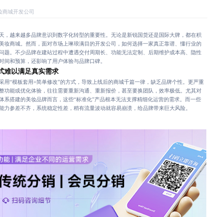
妆商城开发公司
，越来越多品牌意识到数字化转型的重要性。无论是新锐国货还是国际大牌，都在积
美妆商城。然而，面对市场上琳琅满目的开发公司，如何选择一家真正靠谱、懂行业的
问题。不少品牌在建站过程中遭遇交付周期长、功能无法定制、后期维护成本高、隐性
时间和预算，还影响了用户体验与品牌口碑。
式难以满足真实需求
“模板套用+简单修改”的方式，导致上线后的商城千篇一律，缺乏品牌个性。更严重
整功能或优化体验，往往需要重新沟通、重新报价，甚至要换团队，效率极低。尤其对
体系搭建的美妆品牌而言，这些“标准化”产品根本无法支撑精细化运营的需求。而一些
能力参差不齐，系统稳定性差，稍有流量波动就容易崩溃，给品牌带来巨大风险。