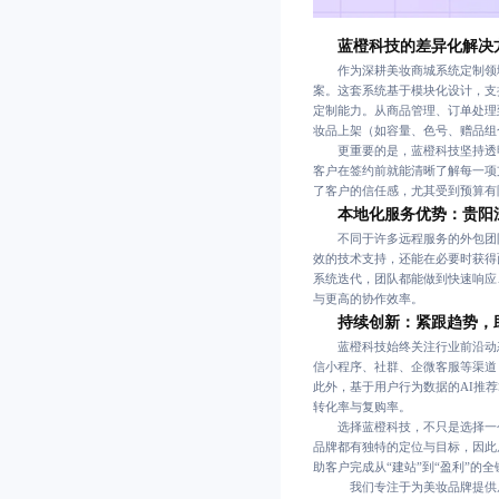
蓝橙科技的差异化解决
作为深耕美妆商城系统定制领域
案。这套系统基于模块化设计，支
定制能力。从商品管理、订单处理
妆品上架（如容量、色号、赠品组
更重要的是，蓝橙科技坚持透明
客户在签约前就能清晰了解每一项
了客户的信任感，尤其受到预算有
本地化服务优势：贵阳
不同于许多远程服务的外包团队
效的技术支持，还能在必要时获得
系统迭代，团队都能做到快速响应
与更高的协作效率。
持续创新：紧跟趋势，
蓝橙科技始终关注行业前沿动态
信小程序、社群、企微客服等渠道
此外，基于用户行为数据的AI推
转化率与复购率。
选择蓝橙科技，不只是选择一个
品牌都有独特的定位与目标，因此
助客户完成从“建站”到“盈利”的
我们专注于为美妆品牌提供从0