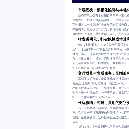
市场现状：模板化陷阱与本地
当前市场上仍有不少服务商依赖标准化模
识别度低、后期无法灵活调整。一旦协会有新
而苏州本地一批深耕行业多年的头部服务商，
实地调研、流程梳理等方式，精准捕捉协会
报名混乱的问题，通过定制开发后，实现了基
收费透明化：打破隐性成本迷
“怎么收费”是每个协会在决策前最关心的
用”——比如增加一个审批流要加3000元
对这一痛点，部分优质服务商开始推行“透明
布、在线缴费）；模块化附加项按需选择，
包，涵盖系统维护、版本更新、客服响应等
现了对客户需求的尊重与责任担当。
交付质量与售后服务：高端服
高端服务的价值，最终体现在交付后的持续
要关注“上线后”的运维支持。包括但不限于
功能迭代建议输出等。一些服务商还建立了
会在合作一年后表示，小程序已成为日常运营
95%，信息传递效率提高60%以上。
长远影响：构建可复用的数字
当一个协会建立起稳定、高效的数字化平
产。这些资产不仅可用于内部管理优化，还
基础。更重要的是，这种数字化生态的建立
迈进。
我们专注为苏州及周边地区的协会组织提