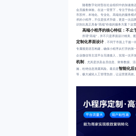
随着数字化转型在社会组织中的加速推进
会员服务体验。在这一背景下，专注于协会
市苏州，本地化、专业化、高端化的服务模
求的小程序，不仅是技术升级，更是一次品
识别出真正具备“高端”价值的服务方案？这
高端小程序的核心特征：不止于
所谓“高端”，并不只是界面设计精美、配
定制化界面设计
，不同于市面上千篇一
专属视觉语言构建，确保小程序从打开的第
企业微信等主流平台无缝接入，实现一次开
机制
，尤其是涉及会员信息、财务数据、活
智能化后
施，杜绝信息泄露风险。最后是
等，极大减轻人工管理负担，让运营更高效