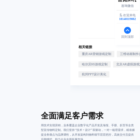
欢迎来电
18140119082
回到顶部
相关链接
重庆AR营销游戏定制
三维动画制作
哈尔滨H5游戏定制
北京AR虚拟游戏
杭州PPT设计美化
全面满足客户需求
用技术实现营销，业务覆盖企业数字化产品开发及海报、手册、折页等全类
型宣传物料定制。我们坚持 “技术 + 设计” 双驱动，一对一梳理需求，精准捕
捉业务痛点与品牌调性，从开发架构到物料细节层层把控，高效交付且提供
后期维护，助力企业全面拓展市场。