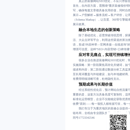
真正的装修网站SEO优化，不应只停留在
首先，在内容方面，需围绕“重庆装修报价明细
写，确保每篇文章都具备实用价值，同时自
展示→户型解析→服务流程→客户评价，让
（Schema Markup），让百度、360等
展示效果。
融合本地生态的创新策略
除了基础优化，还需突破传统思维，探索
活、大众点评等平台，利用这些渠道的算法推
语，形成“内容种草—官网承接—在线咨询”
增强可信度。这种“SEO+内容营销+口碑
应对常见痛点，实现可持续增
很多企业在推进装修网站SEO优化时，常遇
实施策略：第一阶段聚焦高转化关键词，如“
描述和内容；第二阶段通过数据分析工具监
至长尾词覆盖与外链建设，如与本地建材商
有费用明细清晰可查，杜绝隐性支出。
预期成果与长期价值
经过系统性优化后，预计网站自然流量可实
重要的是，这套方法具备高度可复制性，适
标准化运营模型，企业不仅能稳定获取优质
收费”原则——每一项投入都有据可依，每一
我们专注于为重庆地区的装修企业提供一站
链布局，全程由专业团队负责，确保每一个
同号17723342546