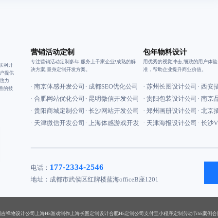
营销活动定制
包年物料设计
专注营销活动定制多年,服务上千家企业!成熟的解
用优秀的视觉冲击,细致的用户体
联网开
决方案,量身定制开发方案。
准，帮助企业提升商业价值。
户提供
致力
· 南京体感开发公司
· 成都SEO优化公司
· 苏州长图设计公司
· 西
善的技
· 合肥网站优化公司
· 昆明微信开发公司
· 贵阳包装设计公司
· 南
· 贵阳商城定制公司
· 长沙网站开发公司
· 郑州画册设计公司
· 北
· 天津微信开发公司
· 上海体感游戏开发
· 天津海报设计公司
· 长沙
177-2334-2546
电话：
地址：成都市武侯区红牌楼蓝海officeB座1201
州吉祥物设计公司
上海H5游戏制作
上海长图定制设计
合肥H5定制公司
支付宝小程序定制
劳动节h5案例
合