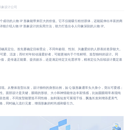
P形象设计公司
个成功的人物 IP 形象能带来巨大的价值。它不仅能吸引粉丝群体，还能延伸出丰富的商
详细介绍
人物 IP 形象设计
的实用方法，助力打造出令人印象深刻的人物 IP。
步是明确其定位。首先要确定目标受众，不同年龄段、性别、兴趣爱好的人群喜好差异较大。
通常可爱、活泼；而针对年轻动漫爱好者，可能更倾向于个性鲜明、造型独特的设计。同
独特价值，是传递正能量、提供娱乐，还是满足特定文化需求等，精准定位为后续设计奠定基
的展现。从整体造型出发，设计独特的身形比例，如 Q 版形象通常头大身小，突出可爱感；
性。面部设计是关键，眼睛的形状、大小和神情能传达丰富情感，比如圆眼睛常表现纯
容忽视，不同发型能塑造不同性格，如利落短发可展现干练，飘逸长发则增添柔美气
格，同时融入流行元素，增强形象的时尚感和吸引力。