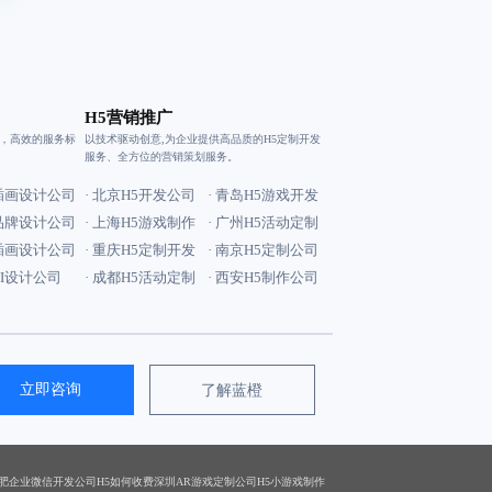
H5营销推广
验，高效的服务标
以技术驱动创意,为企业提供高品质的H5定制开发
服务、全方位的营销策划服务。
安插画设计公司
· 北京H5开发公司
· 青岛H5游戏开发
京品牌设计公司
· 上海H5游戏制作
· 广州H5活动定制
京插画设计公司
· 重庆H5定制开发
· 南京H5定制公司
VI设计公司
· 成都H5活动定制
· 西安H5制作公司
立即咨询
了解蓝橙
肥企业微信开发公司
H5如何收费
深圳AR游戏定制公司
H5小游戏制作