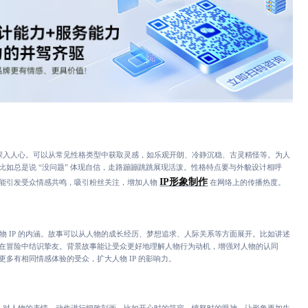
形象深入人心。可以从常见性格类型中获取灵感，如乐观开朗、冷静沉稳、古灵精怪等。为人
比如总是说 “没问题” 体现自信，走路蹦蹦跳跳展现活泼。性格特点要与外貌设计相呼
IP形象制作
能引发受众情感共鸣，吸引粉丝关注，增加人物
在网络上的传播热度。
物 IP 的内涵。故事可以从人物的成长经历、梦想追求、人际关系等方面展开。比如讲述
在冒险中结识挚友。背景故事能让受众更好地理解人物行为动机，增强对人物的认同
多有相同情感体验的受众，扩大人物 IP 的影响力。
品质。对人物的表情、动作进行细致刻画，比如开心时的笑容、愤怒时的眼神，让形象更加生