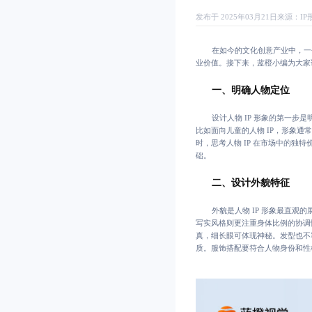
发布于 2025年03月21日
来源：
I
在如今的文化创意产业中，一
业价值。接下来，蓝橙小编为大家
一、明确人物定位
设计人物 IP 形象的第一
比如面向儿童的人物 IP，形象
时，思考人物 IP 在市场中的
础。
二、设计外貌特征
外貌是人物 IP 形象最直观
写实风格则更注重身体比例的协调
真，细长眼可体现神秘。发型也不
质。服饰搭配要符合人物身份和性