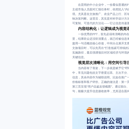
在昆明的中小企业中，一份看似普通的PP
主或市场人员面对汇报任务时，依然陷入“内容
境。尤其是在文旅推广、农业产品上行、区
响决策判断。这背后，其实是对科学设计方法
可复制、可迭代的方法论——它让信息传递
内容结构化：让逻辑成为视觉
一份优秀的PPT，首先必须有清晰的内在
里，结果听众还没听清重点，就已经被信息淹没
篇用一句话概括核心价值，中间分点展开支
文旅项目时，可以先亮出“打造低碳可持续的
实施路径，最后强调项目对区域经济与环境
关键信息。
视觉层次清晰化：用空间引导
当内容有了骨架，下一步就是赋予它“呼吸
中，常见问题包括文字密度过高、主次不分、
信息，其余内容作为辅助说明。比如在推广
价格标签和客户评价。正确的做法是：第一页
第三页呈现“用户品鉴反馈截图”。通过留白
句，能极大提升信息接收效率，尤其适合面