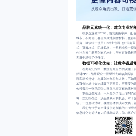
品牌元素统一化：建立专业的
很多企业做PPT时，随意更换字体、配色
城市，不同部门各自为政地制作材料，更容易
规范。建议统一使用1~2种主色调（如云南
式、页脚格式、图标风格。一旦形成统一视
作社在推广新系列有机米时，所有宣传物料
无形中增强了信任度。
数据可视化优先：让数字说话
在商务汇报中，数据是最有力的说服工具，
贴进PPT，结果观众一眼望过去就放弃阅读
游客增长趋势，与其列出年份与人数，不如
加百分比标注会比纯数字更醒目。更重要的
公司曾用一张动态热力图展示游客在民族村
掌握这些方法，不只是为了做出“好看”的
每一次汇报都是一次品牌展示的机会。对于
场，一份逻辑清晰、视觉得体的演示文稿，
我们专注于为企业提供定制化的PPT设计
信息转化为简洁有力的视觉表达，助力客户在各类